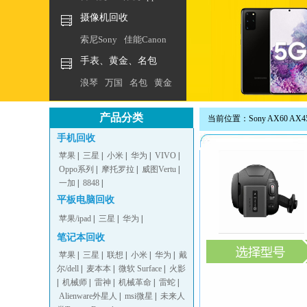
摄像机回收
索尼Sony
佳能Canon
手表、黄金、名包
浪琴
万国
名包
黄金
产品分类
当前位置：Sony AX60 AX4
手机回收
苹果
|
三星
|
小米
|
华为
|
VIVO
|
Oppo系列
|
摩托罗拉
|
威图Vertu
|
一加
|
8848
|
平板电脑回收
苹果/ipad
|
三星
|
华为
|
笔记本回收
苹果
|
三星
|
联想
|
小米
|
华为
|
戴
尔/dell
|
麦本本
|
微软 Surface
|
火影
|
机械师
|
雷神
|
机械革命
|
雷蛇
|
Alienware外星人
|
msi微星
|
未来人