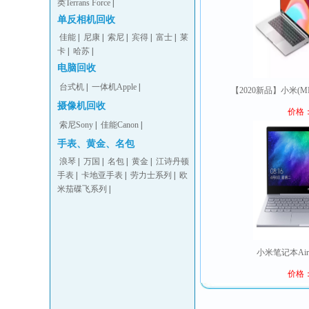
类Terrans Force
|
单反相机回收
佳能
|
尼康
|
索尼
|
宾得
|
富士
|
莱
卡
|
哈苏
|
电脑回收
台式机
|
一体机Apple
|
【2020新品】小米(MI)
摄像机回收
价格
索尼Sony
|
佳能Canon
|
手表、黄金、名包
浪琴
|
万国
|
名包
|
黄金
|
江诗丹顿
手表
|
卡地亚手表
|
劳力士系列
|
欧
米茄碟飞系列
|
小米笔记本Air 
价格