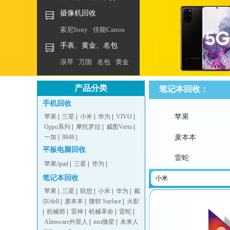
摄像机回收
索尼Sony
佳能Canon
手表、黄金、名包
浪琴
万国
名包
黄金
产品分类
笔记本回收：
手机回收
苹果
|
三星
|
小米
|
华为
|
VIVO
|
苹果
Oppo系列
|
摩托罗拉
|
威图Vertu
|
一加
|
8848
|
麦本本
平板电脑回收
雷蛇
苹果/ipad
|
三星
|
华为
|
笔记本回收
小米
苹果
|
三星
|
联想
|
小米
|
华为
|
戴
尔/dell
|
麦本本
|
微软 Surface
|
火影
|
机械师
|
雷神
|
机械革命
|
雷蛇
|
Alienware外星人
|
msi微星
|
未来人