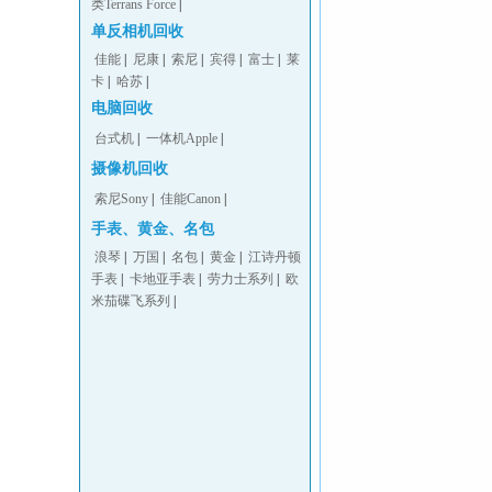
类Terrans Force
|
单反相机回收
佳能
|
尼康
|
索尼
|
宾得
|
富士
|
莱
卡
|
哈苏
|
电脑回收
台式机
|
一体机Apple
|
摄像机回收
索尼Sony
|
佳能Canon
|
手表、黄金、名包
浪琴
|
万国
|
名包
|
黄金
|
江诗丹顿
手表
|
卡地亚手表
|
劳力士系列
|
欧
米茄碟飞系列
|