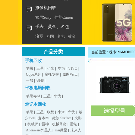
摄像机回收
索尼Sony
佳能Canon
手表、黄金、名包
浪琴
万国
名包
黄金
产品分类
当前位置：徕卡 M-MONOC
手机回收
苹果
|
三星
|
小米
|
华为
|
VIVO
|
Oppo系列
|
摩托罗拉
|
威图Vertu
|
一加
|
8848
|
平板电脑回收
苹果/ipad
|
三星
|
华为
|
笔记本回收
苹果
|
三星
|
联想
|
小米
|
华为
|
戴
尔/dell
|
麦本本
|
微软 Surface
|
火影
|
机械师
|
雷神
|
机械革命
|
雷蛇
|
Alienware外星人
|
msi微星
|
未来人